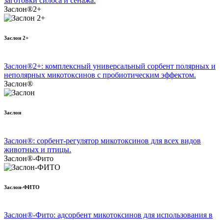
заготовки силоса и сенажа.
Заслон®2+
Заслон 2+
Заслон®2+: комплексный универсальный сорбент полярных и
неполярных микотоксинов с пробиотическим эффектом.
Заслон®
Заслон
Заслон®: сорбент-регулятор микотоксинов для всех видов
животных и птицы.
Заслон®-Фито
Заслон-ФИТО
Заслон®-Фито: адсорбент микотоксинов для использования в