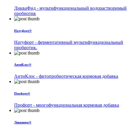
ЛикваФид - мультифункциональный водорастворимый
пробиотик
Натуфорт®
Натуфорт - ферментативный мультифункциональный
пробиотик.
АнтиКлос®
АнтиКлос - фитопробиотическая кормовая добавка
Профорт®
Профорт - многофункциональная кормовая добавка
Ликвипро®