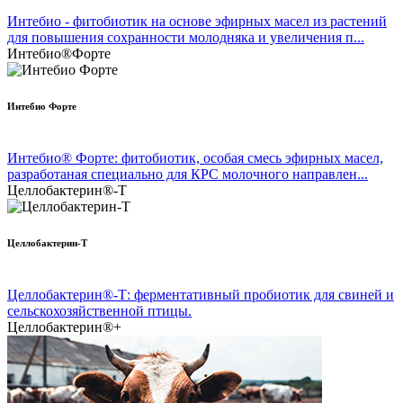
Интебио - фитобиотик на основе эфирных масел из растений
для повышения сохранности молодняка и увеличения п...
Интебио®Форте
Интебио Форте
Интебио® Форте: фитобиотик, особая смесь эфирных масел,
разработаная специально для КРС молочного направлен...
Целлобактерин®-Т
Целлобактерин-Т
Целлобактерин®-Т: ферментативный пробиотик для свиней и
сельскохозяйственной птицы.
Целлобактерин®+