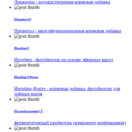
Ликвипро - водорастворимая кормовая добавка
Провитол®
Провитол - многофункциональная кормовая добавка
Интебио®
Интебио - фитобиотик на основе эфирных масел
Интебио®Форте
Интебио Форте - кормовая добавка, фитобиотик для
дойных коров
Целлобактерин®-Т
ферментативный пробиотик (компонент комбикормов)