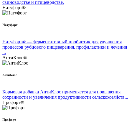
свиноводстве и птицеводстве.
Натуфорт®
Натуфорт
Натуфорт® — ферментативный пробиотик для улучшения
процессов рубцового пищеварения, профилактики и лечения
...
АнтиКлос®
АнтиКлос
Кормовая добавка АнтиКлос применяется для повышения
сохранности и увеличения продуктивности сельскохозяйств...
Профорт®
Профорт