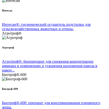
Интесан
Интесан®: гигиенический осушитель подстилки для
сельскохозяйственных животных и птицы.
Агротроф®
Агротроф
Агротроф®: биопрепарат для снижения концентрации
аммиака в помещениях и ускорения разложения навоза в
накоп...
Биотроф®-600
Биотроф-600
Биотроф®-600: препарат для консервирования плющеного
зерна.