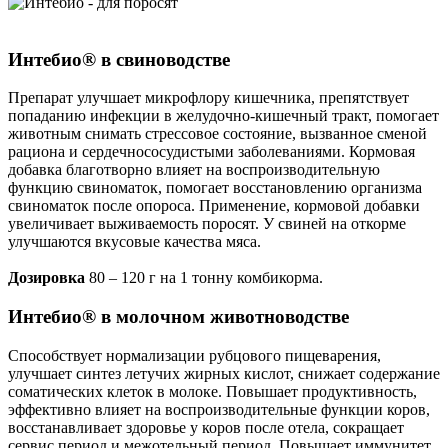
Интебио® в свиноводстве
Препарат улучшает микрофлору кишечника, препятствует
попаданию инфекции в желудочно-кишечный тракт, помогает
животным снимать стрессовое состояние, вызванное сменой
рациона и сердечнососудистыми заболеваниями. Кормовая
добавка благотворно влияет на воспроизводительную
функцию свиноматок, помогает восстановлению организма
свиноматок после опороса. Применение, кормовой добавки
увеличивает выживаемость поросят. У свиней на откорме
улучшаются вкусовые качества мяса.
Дозировка
80 – 120 г на 1 тонну комбикорма.
Интебио® в молочном животноводстве
Способствует нормализации рубцового пищеварения,
улучшает синтез летучих жирных кислот, снижает содержание
соматических клеток в молоке. Повышает продуктивность,
эффективно влияет на воспроизводительные функции коров,
восстанавливает здоровье у коров после отела, сокращает
сервис период и межотельный период. Повышает иммунитет