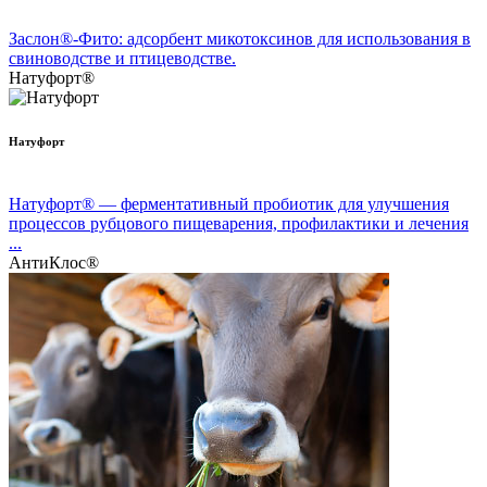
Заслон®-Фито: адсорбент микотоксинов для использования в
свиноводстве и птицеводстве.
Натуфорт®
Натуфорт
Натуфорт® — ферментативный пробиотик для улучшения
процессов рубцового пищеварения, профилактики и лечения
...
АнтиКлос®