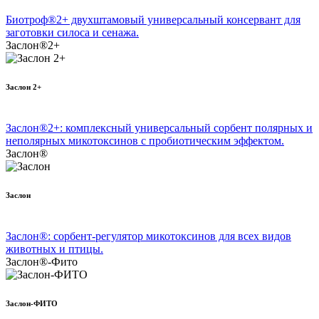
Биотроф®2+ двухштамовый универсальный консервант для
заготовки силоса и сенажа.
Заслон®2+
Заслон 2+
Заслон®2+: комплексный универсальный сорбент полярных и
неполярных микотоксинов с пробиотическим эффектом.
Заслон®
Заслон
Заслон®: сорбент-регулятор микотоксинов для всех видов
животных и птицы.
Заслон®-Фито
Заслон-ФИТО