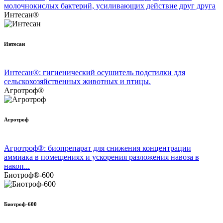
молочнокислых бактерий, усиливающих действие друг друга
Интесан®
Интесан
Интесан®: гигиенический осушитель подстилки для
сельскохозяйственных животных и птицы.
Агротроф®
Агротроф
Агротроф®: биопрепарат для снижения концентрации
аммиака в помещениях и ускорения разложения навоза в
накоп...
Биотроф®-600
Биотроф-600