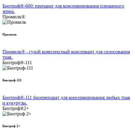
Биотроф®-600: препарат для консервирования плющеного
зерна.
Промилк®
Промилк
Промилк® - сухой комплексный консервант для силосования
трав.
Биотроф®-111
Биотроф-111
Биотроф®-111 биопрепарат для консервирования любых трав
и кукурузы.
Биотроф®2+
Биотроф 2+