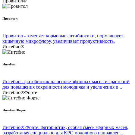
Провитол®
Провитол
Провитол - заменяет кормовые антибиотики, нормализует
кишечную микрофлору, увеличивает продуктивность.
Интебио®
Интебио
Интебио - фитобиотик на основе эфирных масел из растений
для повышения сохранности молодняка и увеличения п...
Интебио®Форте
Интебио Форте
Интебио® Форте: фитобиотик, особая смесь эфирных масел,
разработаная специально для КРС молочного направлен...